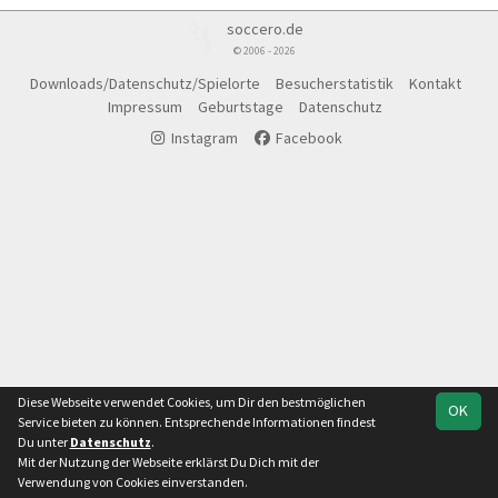
soccero.de
© 2006 - 2026
Downloads/Datenschutz/Spielorte
Besucherstatistik
Kontakt
Impressum
Geburtstage
Datenschutz
Instagram
Facebook
Diese Webseite verwendet Cookies, um Dir den bestmöglichen
OK
Service bieten zu können. Entsprechende Informationen findest
Du unter
Datenschutz
.
Mit der Nutzung der Webseite erklärst Du Dich mit der
Team
1.Kreisklasse
Verwendung von Cookies einverstanden.