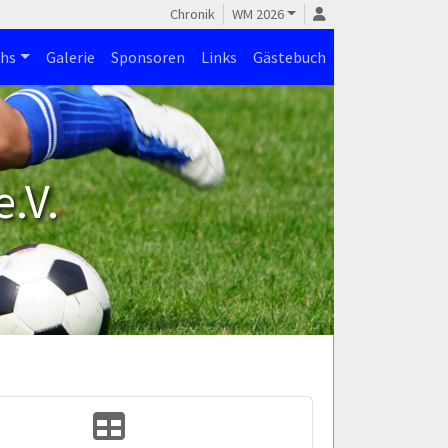
Chronik
WM 2026
hs
Galerie
Sponsoren
Links
Gästebuch
.V.