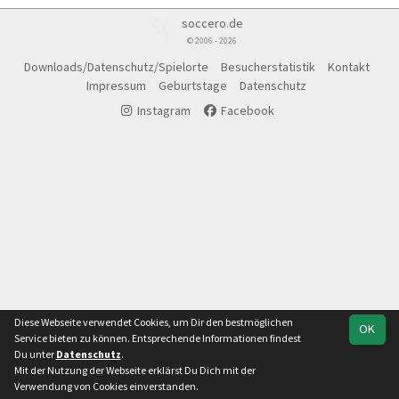
soccero.de
© 2006 - 2026
Downloads/Datenschutz/Spielorte
Besucherstatistik
Kontakt
Impressum
Geburtstage
Datenschutz
Instagram
Facebook
Diese Webseite verwendet Cookies, um Dir den bestmöglichen
OK
Service bieten zu können. Entsprechende Informationen findest
Du unter
Datenschutz
.
Mit der Nutzung der Webseite erklärst Du Dich mit der
Team
1.Kreisklasse
Verwendung von Cookies einverstanden.