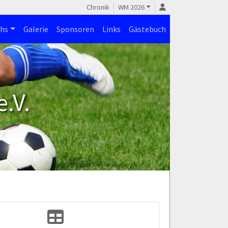
Chronik
WM 2026
hs
Galerie
Sponsoren
Links
Gästebuch
.V.