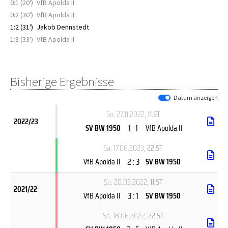
0:1 (20')
VfB Apolda II
0:2 (30')
VfB Apolda II
1:2 (31')
Jakob Dennstedt
1:3 (33')
VfB Apolda II
Bisherige Ergebnisse
Datum anzeigen
So, 27.11.2022
, 11.ST
2022/23
1 : 1
SV BW 1950
VfB Apolda II
Sa, 17.06.2023
, 22.ST
2 : 3
VfB Apolda II
SV BW 1950
So, 20.03.2022
, 11.ST
2021/22
3 : 1
VfB Apolda II
SV BW 1950
Sa, 18.06.2022
, 22.ST