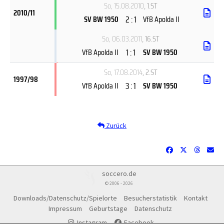
So, 15.08.2010
, 1.ST
2010/11
2 : 1
SV BW 1950
VfB Apolda II
So, 06.03.2011
, 16.ST
1 : 1
VfB Apolda II
SV BW 1950
So, 17.08.2014
, 2.ST
1997/98
3 : 1
VfB Apolda II
SV BW 1950
Zurück
soccero.de
© 2006 - 2026
Downloads/Datenschutz/Spielorte
Besucherstatistik
Kontakt
Impressum
Geburtstage
Datenschutz
Instagram
Facebook