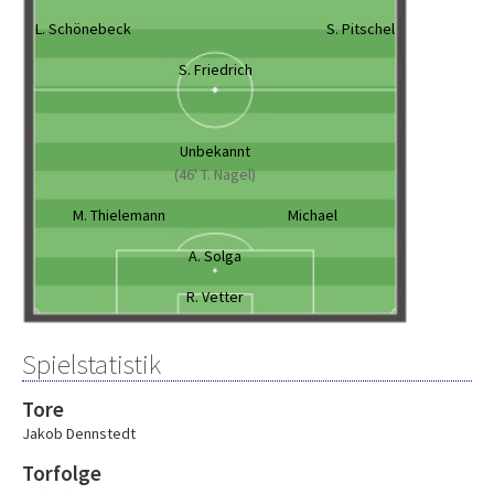
L. Schönebeck
S. Pitschel
S. Friedrich
Unbekannt
(46' T. Nagel)
M. Thielemann
Michael
A. Solga
R. Vetter
Spielstatistik
Tore
Jakob Dennstedt
Torfolge