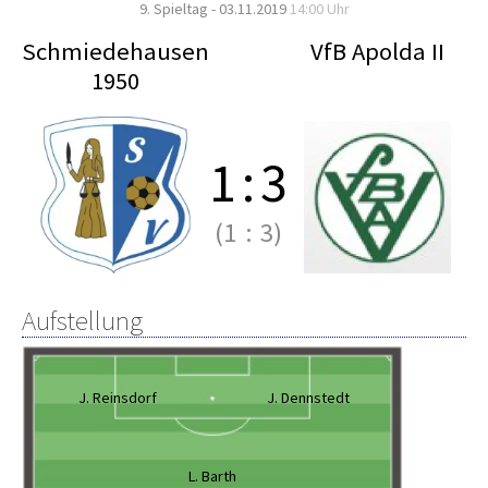
9. Spieltag - 03.11.2019
14:00 Uhr
Schmiedehausen
VfB Apolda II
1950
1
:
3
(1
:
3)
Aufstellung
J. Reinsdorf
J. Dennstedt
L. Barth