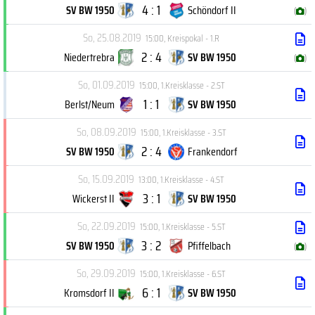
4 : 1
SV BW 1950
Schöndorf II
(
)
So, 25.08.2019
15:00
,
Kreispokal - 1.R
2 : 4
Niedertrebra
SV BW 1950
(
)
So, 01.09.2019
15:00
,
1.Kreisklasse - 2.ST
1 : 1
Berlst/Neum
SV BW 1950
So, 08.09.2019
15:00
,
1.Kreisklasse - 3.ST
2 : 4
SV BW 1950
Frankendorf
So, 15.09.2019
13:00
,
1.Kreisklasse - 4.ST
3 : 1
Wickerst II
SV BW 1950
So, 22.09.2019
15:00
,
1.Kreisklasse - 5.ST
3 : 2
SV BW 1950
Pfiffelbach
(
)
So, 29.09.2019
15:00
,
1.Kreisklasse - 6.ST
6 : 1
Kromsdorf II
SV BW 1950