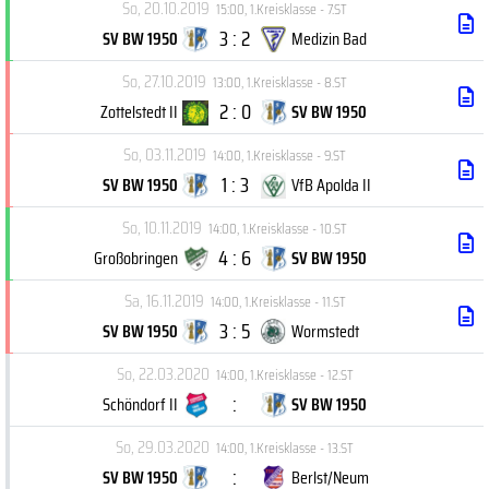
So, 20.10.2019
15:00
,
1.Kreisklasse - 7.ST
3 : 2
SV BW 1950
Medizin Bad
So, 27.10.2019
13:00
,
1.Kreisklasse - 8.ST
2 : 0
Zottelstedt II
SV BW 1950
So, 03.11.2019
14:00
,
1.Kreisklasse - 9.ST
1 : 3
SV BW 1950
VfB Apolda II
So, 10.11.2019
14:00
,
1.Kreisklasse - 10.ST
4 : 6
Großobringen
SV BW 1950
Sa, 16.11.2019
14:00
,
1.Kreisklasse - 11.ST
3 : 5
SV BW 1950
Wormstedt
So, 22.03.2020
14:00
,
1.Kreisklasse - 12.ST
:
Schöndorf II
SV BW 1950
So, 29.03.2020
14:00
,
1.Kreisklasse - 13.ST
:
SV BW 1950
Berlst/Neum