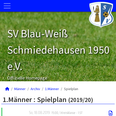
SV Blau-Weiß
Schmiedehausen 1950
e.V.
Offizielle Homepage
Männer
Archiv
1.Männer
Spielplan
1.Männer :
Spielplan
(2019/20)
So, 18.08.2019
15:00
,
1.Kreisklasse - 1.ST