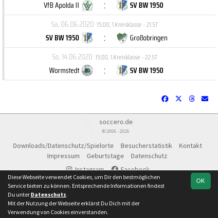
:
VfB Apolda II
SV BW 1950
Sa, 06.06.2020
15:00
,
1.Kreisklasse - 21.ST
:
SV BW 1950
Großobringen
So, 14.06.2020
15:00
,
1.Kreisklasse - 22.ST
:
Wormstedt
SV BW 1950
soccero.de
© 2006 - 2026
Downloads/Datenschutz/Spielorte
Besucherstatistik
Kontakt
Impressum
Geburtstage
Datenschutz
Instagram
Facebook
Diese Webseite verwendet Cookies, um Dir den bestmöglichen
OK
Service bieten zu können. Entsprechende Informationen findest
Du unter
Datenschutz
.
Mit der Nutzung der Webseite erklärst Du Dich mit der
Team
1.Kreisklasse
Spielplan
Statistik
Verwendung von Cookies einverstanden.