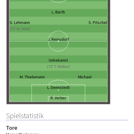
L. Barth
G. Lehmann
S. Pitschel
(75' M. Wild)
J. Reinsdorf
Unbekannt
(72' T. Müller)
M. Thielemann
Michael
L. Dennstedt
R. Vetter
Spielstatistik
Tore