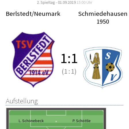
2. Spieltag - 01.09.2019
15:00 Uhr
Berlstedt/Neumark
Schmiedehausen
1950
1
:
1
(1
:
1)
Aufstellung
L. Schönebeck
P. Schöttle