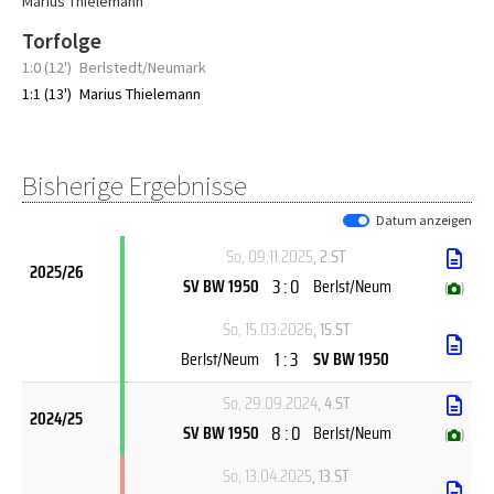
Marius Thielemann
Torfolge
1:0 (12')
Berlstedt/Neumark
1:1 (13')
Marius Thielemann
Bisherige Ergebnisse
Datum anzeigen
So, 09.11.2025
, 2.ST
2025/26
3 : 0
SV BW 1950
Berlst/Neum
(
)
So, 15.03.2026
, 15.ST
1 : 3
Berlst/Neum
SV BW 1950
So, 29.09.2024
, 4.ST
2024/25
8 : 0
SV BW 1950
Berlst/Neum
(
)
So, 13.04.2025
, 13.ST