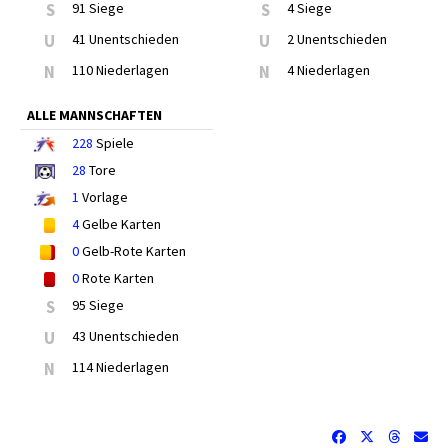
S
91 Siege
S
4 Siege
U
41 Unentschieden
U
2 Unentschieden
N
110 Niederlagen
N
4 Niederlagen
ALLE MANNSCHAFTEN
228
Spiele
28
Tore
1
Vorlage
4
Gelbe Karten
0
Gelb-Rote Karten
0
Rote Karten
S
95 Siege
U
43 Unentschieden
N
114 Niederlagen