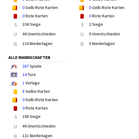
0
Gelb-Rote Karten
0
Gelb-Rote Karten
0
Rote Karten
0
Rote Karten
S
104 Siege
S
2 Siege
U
44 Unentschieden
U
0 Unentschieden
N
116 Niederlagen
N
5 Niederlagen
ALLE MANNSCHAFTEN
267
Spiele
14
Tore
1
Vorlage
8
Gelbe Karten
0
Gelb-Rote Karten
0
Rote Karten
S
106 Siege
U
44 Unentschieden
N
121 Niederlagen