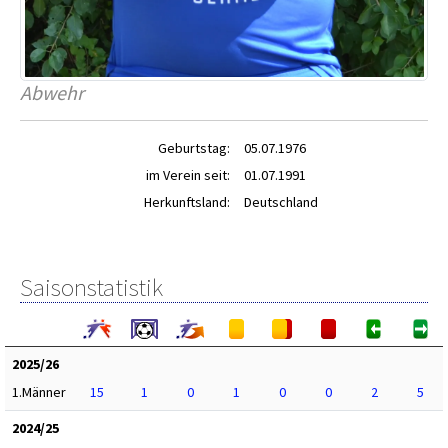
Abwehr
Geburtstag:
05.07.1976
im Verein seit:
01.07.1991
Herkunftsland:
Deutschland
Saisonstatistik
2025/26
1.Männer
15
1
0
1
0
0
2
5
2024/25