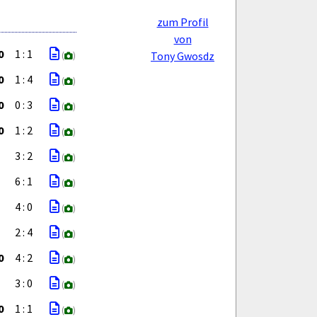
zum Profil
von
0
1 : 1
Tony Gwosdz
(
)
0
1 : 4
(
)
0
0 : 3
(
)
0
1 : 2
(
)
3 : 2
(
)
6 : 1
(
)
4 : 0
(
)
2 : 4
(
)
0
4 : 2
(
)
3 : 0
(
)
0
1 : 1
(
)