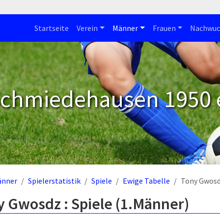
Startseite
Verein
Männer
Frauen
Nachwuc
Schmiedehausen 1950 e
änner
Spielerstatistik
Spiele
Ewige Tabelle
Tony Gwos
y Gwosdz : Spiele (1.Männer)