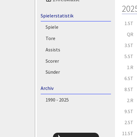
202
Spielerstatistik
1.ST
Spiele
QR
Tore
3.ST
Assists
5.ST
Scorer
1.R
Sünder
6.ST
Archiv
8.ST
1990 - 2025
2.R
9.ST
2.ST
11.ST