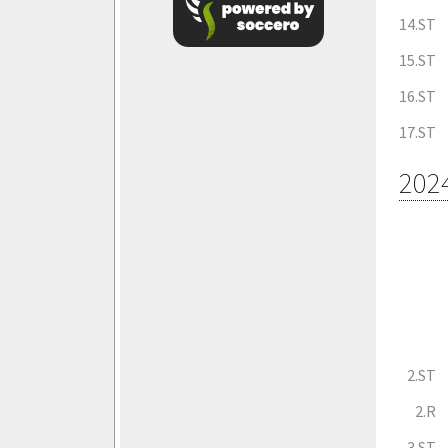
14.ST
15.ST
16.ST
17.ST
202
2.ST
2.R
3.ST