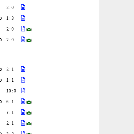
2 : 0
0
1 : 3
2 : 0
(
)
0
2 : 0
(
)
0
2 : 1
0
1 : 1
10 : 0
0
6 : 1
(
)
7 : 1
(
)
2 : 1
(
)
0
3 : 2