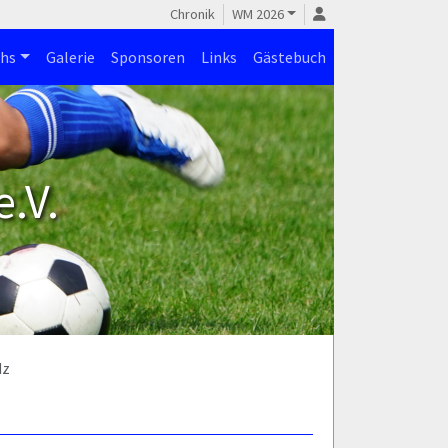
Chronik
WM 2026
hs
Galerie
Sponsoren
Links
Gästebuch
.V.
dz