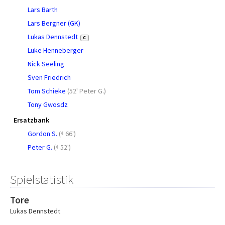
Lars Barth
Lars Bergner (GK)
Lukas Dennstedt
C
Luke Henneberger
Nick Seeling
Sven Friedrich
Tom Schieke
(
52' Peter G.
)
Tony Gwosdz
Ersatzbank
Gordon S.
(
66')
Peter G.
(
52')
Spielstatistik
Tore
Lukas Dennstedt