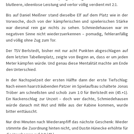
blutleere, ideenlose Leistung und verlor völlig verdient mit 2:1.
Bis auf Daniel Meißner stand dieselbe Elf auf dem Platz wie in der
Vorwoche, doch von der kämpferischen und spielerischen Stärke
war diesmal rein gar nichts zu sehen. Schmiedehausen war im
negativen Sinne nicht wiederzuerkennen – pomadig, fehleranfällig
und völlig ohne Zug zum Tor.
Der TSV Berlstedt, bisher mit nur acht Punkten abgeschlagen auf
dem letzten Tabellenplatz, zeigte von Beginn an, dass er um jeden
Meter kämpfen würde. Und genau diese Mentalität machte am Ende
den Unterschied.
In der Nachspielzeit der ersten Hälfte dann der erste Tiefschlag:
Nach einem haarsträubenden Patzer im Spielaufbau schaltete Jonas
Tröber am schnellsten und schob zum 1:0 für Berlstedt ein (45.+1).
Ein Nackenschlag zur Unzeit – doch wer dachte, Schmiedehausen
würde danach mit Wut und Wille aus der Kabine kommen, wurde
bitter enttäuscht.
Nur drei Minuten nach Wiederanpfiff das nächste Geschenk: Wieder
stimmte die Zuordnung hinten nicht, und Dustin Hünecke erhöhte für