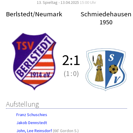
13. Spieltag - 13.04.2025
15:00 Uhr
Berlstedt/Neumark
Schmiedehausen
1950
2
:
1
(1
:
0)
Aufstellung
Franz Schuschies
Jakob Dennstedt
John, Lee Reinsdorf
(
66' Gordon S.
)