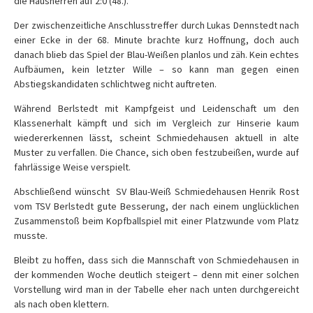
die Hausherren auf 2:0 (48.).
Der zwischenzeitliche Anschlusstreffer durch Lukas Dennstedt nach
einer Ecke in der 68. Minute brachte kurz Hoffnung, doch auch
danach blieb das Spiel der Blau-Weißen planlos und zäh. Kein echtes
Aufbäumen, kein letzter Wille – so kann man gegen einen
Abstiegskandidaten schlichtweg nicht auftreten.
Während Berlstedt mit Kampfgeist und Leidenschaft um den
Klassenerhalt kämpft und sich im Vergleich zur Hinserie kaum
wiedererkennen lässt, scheint Schmiedehausen aktuell in alte
Muster zu verfallen. Die Chance, sich oben festzubeißen, wurde auf
fahrlässige Weise verspielt.
Abschließend wünscht SV Blau-Weiß Schmiedehausen Henrik Rost
vom TSV Berlstedt gute Besserung, der nach einem unglücklichen
Zusammenstoß beim Kopfballspiel mit einer Platzwunde vom Platz
musste.
Bleibt zu hoffen, dass sich die Mannschaft von Schmiedehausen in
der kommenden Woche deutlich steigert – denn mit einer solchen
Vorstellung wird man in der Tabelle eher nach unten durchgereicht
als nach oben klettern.