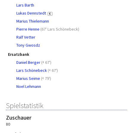
Lars Barth
Lukas Dennstedt
C
Marius Thielemann
Pierre Henne
(
67' Lars Schönebeck
)
Ralf Vetter
Tony Gwosdz
Ersatzbank
Daniel Berger
(
67')
Lars Schönebeck
(
67')
Marius Seime
(
79')
Noel Lehmann
Spielstatistik
Zuschauer
80