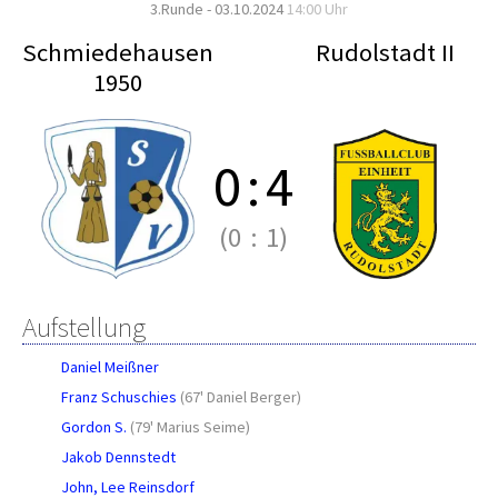
3.Runde - 03.10.2024
14:00 Uhr
Schmiedehausen
Rudolstadt II
1950
0
:
4
(0
:
1)
Aufstellung
Daniel Meißner
Franz Schuschies
(
67' Daniel Berger
)
Gordon S.
(
79' Marius Seime
)
Jakob Dennstedt
John, Lee Reinsdorf