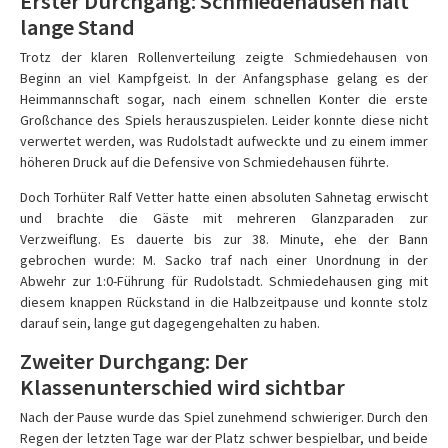
Erster Durchgang: Schmiedehausen hält
lange Stand
Trotz der klaren Rollenverteilung zeigte Schmiedehausen von
Beginn an viel Kampfgeist. In der Anfangsphase gelang es der
Heimmannschaft sogar, nach einem schnellen Konter die erste
Großchance des Spiels herauszuspielen. Leider konnte diese nicht
verwertet werden, was Rudolstadt aufweckte und zu einem immer
höheren Druck auf die Defensive von Schmiedehausen führte.
Doch Torhüter Ralf Vetter hatte einen absoluten Sahnetag erwischt
und brachte die Gäste mit mehreren Glanzparaden zur
Verzweiflung. Es dauerte bis zur 38. Minute, ehe der Bann
gebrochen wurde: M. Sacko traf nach einer Unordnung in der
Abwehr zur 1:0-Führung für Rudolstadt. Schmiedehausen ging mit
diesem knappen Rückstand in die Halbzeitpause und konnte stolz
darauf sein, lange gut dagegengehalten zu haben.
Zweiter Durchgang: Der
Klassenunterschied wird sichtbar
Nach der Pause wurde das Spiel zunehmend schwieriger. Durch den
Regen der letzten Tage war der Platz schwer bespielbar, und beide