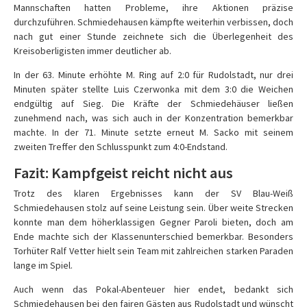
Mannschaften hatten Probleme, ihre Aktionen präzise
durchzuführen. Schmiedehausen kämpfte weiterhin verbissen, doch
nach gut einer Stunde zeichnete sich die Überlegenheit des
Kreisoberligisten immer deutlicher ab.
In der 63. Minute erhöhte M. Ring auf 2:0 für Rudolstadt, nur drei
Minuten später stellte Luis Czerwonka mit dem 3:0 die Weichen
endgültig auf Sieg. Die Kräfte der Schmiedehäuser ließen
zunehmend nach, was sich auch in der Konzentration bemerkbar
machte. In der 71. Minute setzte erneut M. Sacko mit seinem
zweiten Treffer den Schlusspunkt zum 4:0-Endstand.
Fazit: Kampfgeist reicht nicht aus
Trotz des klaren Ergebnisses kann der SV Blau-Weiß
Schmiedehausen stolz auf seine Leistung sein. Über weite Strecken
konnte man dem höherklassigen Gegner Paroli bieten, doch am
Ende machte sich der Klassenunterschied bemerkbar. Besonders
Torhüter Ralf Vetter hielt sein Team mit zahlreichen starken Paraden
lange im Spiel.
Auch wenn das Pokal-Abenteuer hier endet, bedankt sich
Schmiedehausen bei den fairen Gästen aus Rudolstadt und wünscht