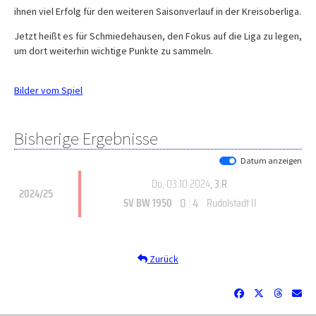
ihnen viel Erfolg für den weiteren Saisonverlauf in der Kreisoberliga.
Jetzt heißt es für Schmiedehausen, den Fokus auf die Liga zu legen,
um dort weiterhin wichtige Punkte zu sammeln.
Bilder vom Spiel
Bisherige Ergebnisse
Datum anzeigen
Do, 03.10.2024
, 3.R
2024/25
0 : 4
SV BW 1950
Rudolstadt II
Zurück