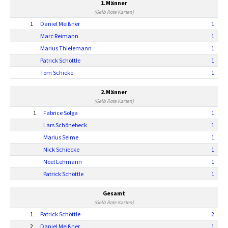
1.Männer
(Gelb Rote Karten)
1
Daniel Meißner
1
Marc Reimann
1
Marius Thielemann
1
Patrick Schöttle
1
Tom Schieke
1
2.Männer
(Gelb Rote Karten)
1
Fabrice Solga
1
Lars Schönebeck
1
Marius Seime
1
Nick Schiecke
1
Noel Lehmann
1
Patrick Schöttle
1
Gesamt
(Gelb Rote Karten)
1
Patrick Schöttle
2
2
Daniel Meißner
1