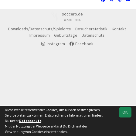
soccero.de
© 2006 - 2026
Downloads/Datenschutz/Spielorte
Besucherstatistik
Kontakt
Impressum
Geburtstage
Datenschutz
Instagram
Facebook
Diese Webseite verwendet Cookies, um Dir den bestmöglichen
OK
Service bieten zu können. Entsprechende Informationen findest
Du unter
Datenschutz
.
Mit der Nutzung der Webseite erklärst Du Dich mit der
Verwendung von Cookies einverstanden.