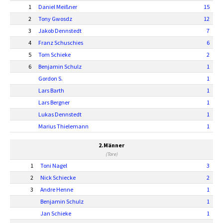
1
Daniel Meißner
15
2
Tony Gwosdz
12
3
Jakob Dennstedt
7
4
Franz Schuschies
6
5
Tom Schieke
2
6
Benjamin Schulz
1
Gordon S.
1
Lars Barth
1
Lars Bergner
1
Lukas Dennstedt
1
Marius Thielemann
1
2.Männer
(Tore)
1
Toni Nagel
3
2
Nick Schiecke
2
3
Andre Henne
1
Benjamin Schulz
1
Jan Schieke
1