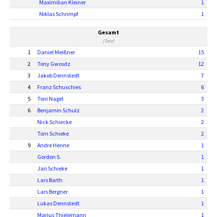
Maximilian Kleiner
1
Niklas Schrimpf
1
Gesamt
(Tore)
1
Daniel Meißner
15
2
Tony Gwosdz
12
3
Jakob Dennstedt
7
4
Franz Schuschies
6
5
Toni Nagel
3
6
Benjamin Schulz
2
Nick Schiecke
2
Tom Schieke
2
9
Andre Henne
1
Gordon S.
1
Jan Schieke
1
Lars Barth
1
Lars Bergner
1
Lukas Dennstedt
1
Marius Thielemann
1