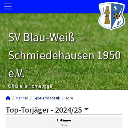
SV Blau-Weiß
Schmiedehausen 1950
e.V.
Offizielle Homepage
Männer
Spielerstatistik
Tore
Top-Torjäger -
2024/25
1.Männer
(Tore)