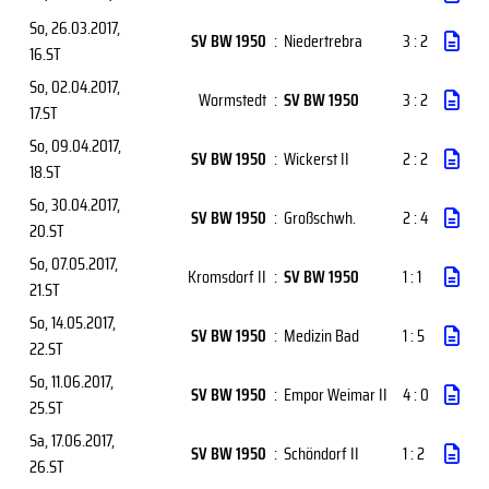
So, 26.03.2017
,
SV BW 1950
:
Niedertrebra
3 : 2
16.ST
So, 02.04.2017
,
Wormstedt
:
SV BW 1950
3 : 2
17.ST
So, 09.04.2017
,
SV BW 1950
:
Wickerst II
2 : 2
18.ST
So, 30.04.2017
,
SV BW 1950
:
Großschwh.
2 : 4
20.ST
So, 07.05.2017
,
Kromsdorf II
:
SV BW 1950
1 : 1
21.ST
So, 14.05.2017
,
SV BW 1950
:
Medizin Bad
1 : 5
22.ST
So, 11.06.2017
,
SV BW 1950
:
Empor Weimar II
4 : 0
25.ST
Sa, 17.06.2017
,
SV BW 1950
:
Schöndorf II
1 : 2
26.ST