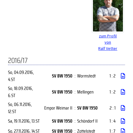
zum Profil
von
Ralf Vetter
2016/17
So, 04.09.2016
,
SV BW 1950
:
Wormstedt
1 : 2
4.ST
So, 18.09.2016
,
SV BW 1950
:
Mellingen
1 : 2
6.ST
So, 06.11.2016
,
Empor Weimar II
:
SV BW 1950
2 : 1
12.ST
Sa, 19.11.2016
, 13.ST
SV BW 1950
:
Schöndorf II
1 : 4
So, 27.11.2016
, 14.ST
SV BW 1950
:
Zottelstedt
1 : 7