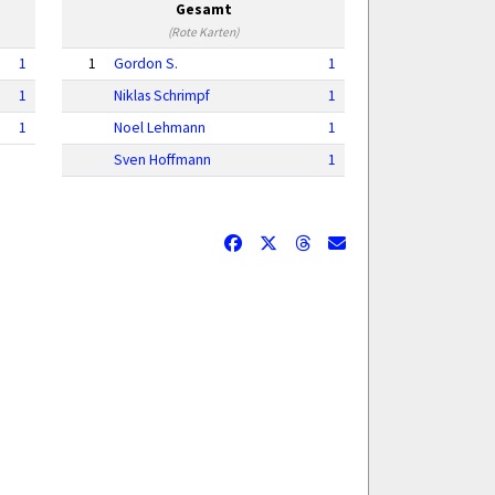
Gesamt
(Rote Karten)
1
1
Gordon S.
1
1
Niklas Schrimpf
1
1
Noel Lehmann
1
Sven Hoffmann
1