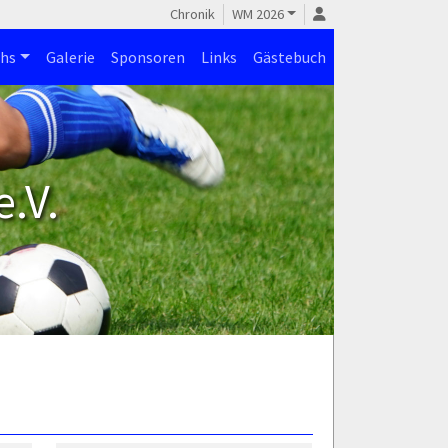
Chronik
WM 2026
hs
Galerie
Sponsoren
Links
Gästebuch
.V.