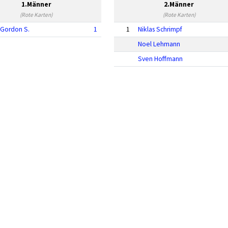
1.Männer
2.Männer
(Rote Karten)
(Rote Karten)
Gordon S.
1
1
Niklas Schrimpf
Noel Lehmann
Sven Hoffmann