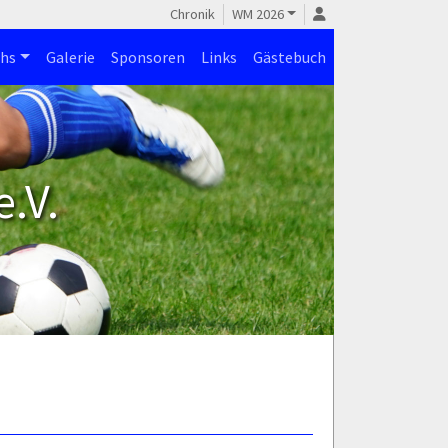
Chronik
WM 2026
hs
Galerie
Sponsoren
Links
Gästebuch
.V.