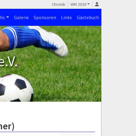
Chronik
WM 2026
hs
Galerie
Sponsoren
Links
Gästebuch
.V.
ner)