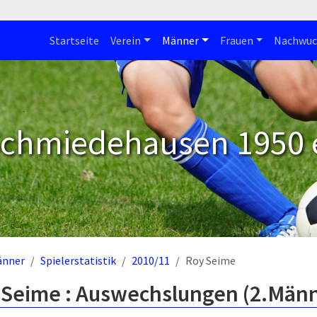
Startseite
Verein
Männer
Frauen
Nachwuc
Schmiedehausen 1950 e
änner
Spielerstatistik
2010/11
Roy Seime
 Seime : Auswechslungen (2.Män