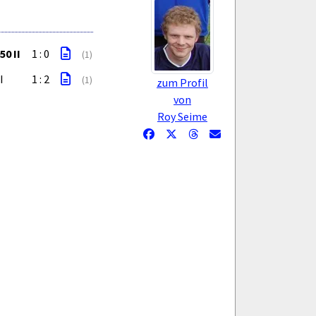
0 II
1 : 0
(1)
I
1 : 2
(1)
zum Profil
von
Roy Seime