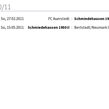
0/11
So, 27.02.2011
FC Auerstedt
:
Schmiedehausen 195
So, 15.05.2011
Schmiedehausen 1950 II
:
Berlstedt/Neumark I