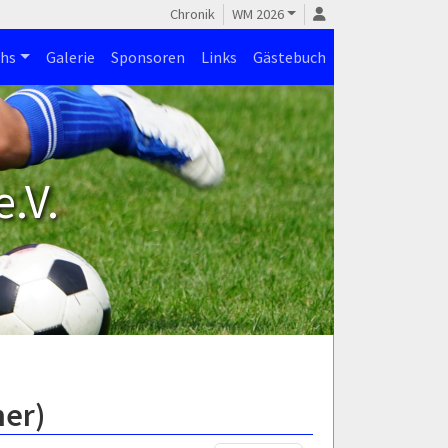
Chronik
WM 2026
hs
Galerie
Sponsoren
Links
Gästebuch
.V.
ner)