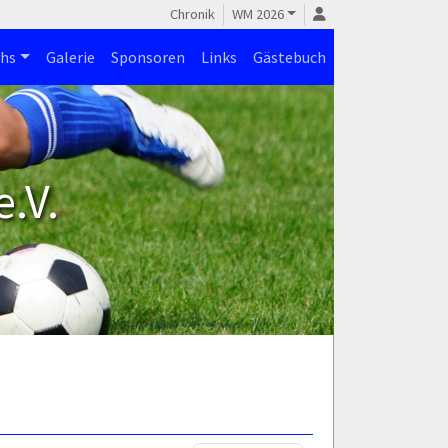
Chronik
WM 2026
hs
Galerie
Sponsoren
Links
Gästebuch
.V.