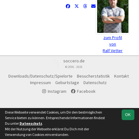
zum Profil
von
Ralf Vetter
soccero.de
© 2006 - 2026
Downloads/Datenschutz/Spielorte
Besucherstatistik
Kontakt
Impressum
Geburtstage
Datenschutz
Instagram
Facebook
Diese Webseite verwendet Cookies, um Dir den bestmöglichen
OK
Service bieten zu können. Entsprechende Informationen findest
Du unter
Datenschutz
.
Mit der Nutzung der Webseite erklärst Du Dich mit der
Verwendung von Cookies einverstanden.