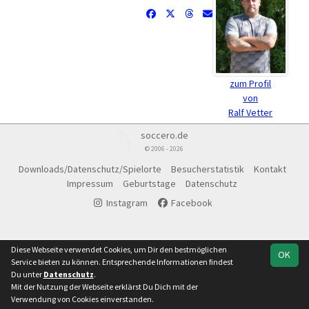
zum Profil
von
Ralf Vetter
soccero.de
© 2006 - 2026
Downloads/Datenschutz/Spielorte
Besucherstatistik
Kontakt
Impressum
Geburtstage
Datenschutz
Instagram
Facebook
Diese Webseite verwendet Cookies, um Dir den bestmöglichen
OK
Service bieten zu können. Entsprechende Informationen findest
Du unter
Datenschutz
.
Mit der Nutzung der Webseite erklärst Du Dich mit der
Verwendung von Cookies einverstanden.