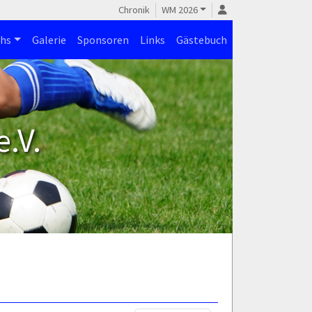
Chronik
WM 2026
hs
Galerie
Sponsoren
Links
Gästebuch
.V.