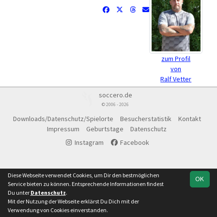
zum Profil
von
Ralf Vetter
soccero.de
© 2006 - 2026
Downloads/Datenschutz/Spielorte
Besucherstatistik
Kontakt
Impressum
Geburtstage
Datenschutz
Instagram
Facebook
Diese Webseite verwendet Cookies, um Dir den bestmöglichen
OK
Service bieten zu können. Entsprechende Informationen findest
Du unter
Datenschutz
.
Mit der Nutzung der Webseite erklärst Du Dich mit der
Verwendung von Cookies einverstanden.