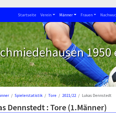
Startseite
Verein
Männer
Frauen
Nachwuc
Schmiedehausen 1950 e
änner
Spielerstatistik
Tore
2021/22
Lukas Dennstedt
s Dennstedt : Tore (1.Männer)