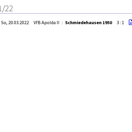
1/22
So, 20.03.2022
VfB Apolda II
:
Schmiedehausen 1950
3 : 1