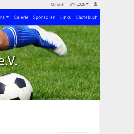
Chronik
WM 2026
hs
Galerie
Sponsoren
Links
Gästebuch
.V.