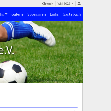
Chronik
WM 2026
hs
Galerie
Sponsoren
Links
Gästebuch
.V.