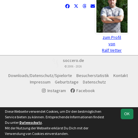
zum Profil
von
Ralf Vetter
soccero.de
© 2006 - 2026
Downloads/Datenschutz/Spielorte
Besucherstatistik
Kontakt
Impressum
Geburtstage
Datenschutz
Instagram
Facebook
Diese Webseite verwendet Cookies, um Dir den bestmöglichen
OK
Service bieten zu können. Entsprechende Informationen findest
Du unter
Datenschutz
.
Mit der Nutzung der Webseite erklärst Du Dich mit der
Verwendung von Cookies einverstanden.