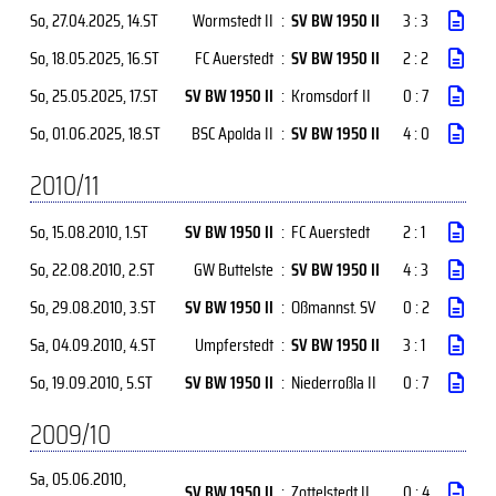
So, 27.04.2025
, 14.ST
Wormstedt II
:
SV BW 1950 II
3 : 3
So, 18.05.2025
, 16.ST
FC Auerstedt
:
SV BW 1950 II
2 : 2
So, 25.05.2025
, 17.ST
SV BW 1950 II
:
Kromsdorf II
0 : 7
So, 01.06.2025
, 18.ST
BSC Apolda II
:
SV BW 1950 II
4 : 0
2010/11
So, 15.08.2010
, 1.ST
SV BW 1950 II
:
FC Auerstedt
2 : 1
So, 22.08.2010
, 2.ST
GW Buttelste
:
SV BW 1950 II
4 : 3
So, 29.08.2010
, 3.ST
SV BW 1950 II
:
Oßmannst. SV
0 : 2
Sa, 04.09.2010
, 4.ST
Umpferstedt
:
SV BW 1950 II
3 : 1
So, 19.09.2010
, 5.ST
SV BW 1950 II
:
Niederroßla II
0 : 7
2009/10
Sa, 05.06.2010
,
SV BW 1950 II
:
Zottelstedt II
0 : 4