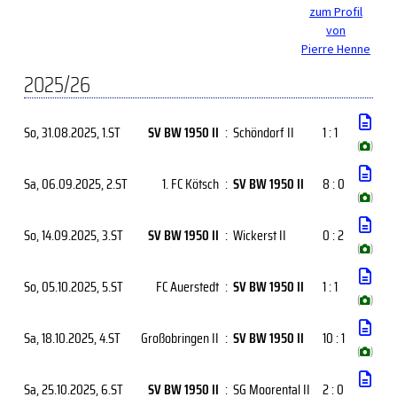
zum Profil
von
Pierre Henne
2025/26
So, 31.08.2025
, 1.ST
SV BW 1950 II
:
Schöndorf II
1 : 1
(
)
Sa, 06.09.2025
, 2.ST
1. FC Kötsch
:
SV BW 1950 II
8 : 0
(
)
So, 14.09.2025
, 3.ST
SV BW 1950 II
:
Wickerst II
0 : 2
(
)
So, 05.10.2025
, 5.ST
FC Auerstedt
:
SV BW 1950 II
1 : 1
(
)
Sa, 18.10.2025
, 4.ST
Großobringen II
:
SV BW 1950 II
10 : 1
(
)
Sa, 25.10.2025
, 6.ST
SV BW 1950 II
:
SG Moorental II
2 : 0