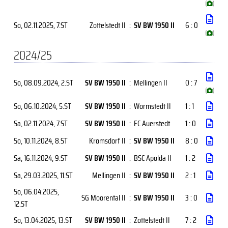
(
)
So, 02.11.2025
, 7.ST
Zottelstedt II
:
SV BW 1950 II
6 : 0
(
)
2024/25
So, 08.09.2024
, 2.ST
SV BW 1950 II
:
Mellingen II
0 : 7
(
)
So, 06.10.2024
, 5.ST
SV BW 1950 II
:
Wormstedt II
1 : 1
Sa, 02.11.2024
, 7.ST
SV BW 1950 II
:
FC Auerstedt
1 : 0
So, 10.11.2024
, 8.ST
Kromsdorf II
:
SV BW 1950 II
8 : 0
Sa, 16.11.2024
, 9.ST
SV BW 1950 II
:
BSC Apolda II
1 : 2
Sa, 29.03.2025
, 11.ST
Mellingen II
:
SV BW 1950 II
2 : 1
So, 06.04.2025
,
SG Moorental II
:
SV BW 1950 II
3 : 0
12.ST
So, 13.04.2025
, 13.ST
SV BW 1950 II
:
Zottelstedt II
7 : 2