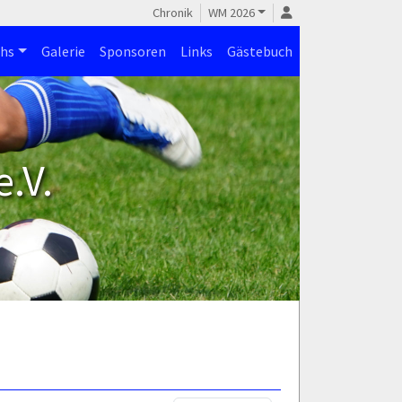
Chronik
WM 2026
hs
Galerie
Sponsoren
Links
Gästebuch
.V.