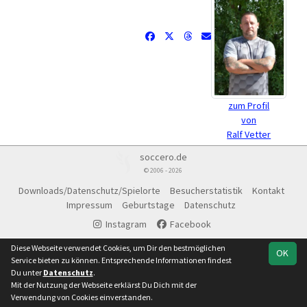
zum Profil
von
Ralf Vetter
soccero.de
© 2006 - 2026
Downloads/Datenschutz/Spielorte
Besucherstatistik
Kontakt
Impressum
Geburtstage
Datenschutz
Instagram
Facebook
Diese Webseite verwendet Cookies, um Dir den bestmöglichen
OK
Service bieten zu können. Entsprechende Informationen findest
Du unter
Datenschutz
.
Mit der Nutzung der Webseite erklärst Du Dich mit der
Verwendung von Cookies einverstanden.