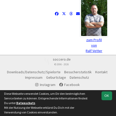
zum Profil
von
Ralf Vetter
soccero.de
© 2006 - 2026
Downloads/Datenschutz/Spielorte
Besucherstatistik
Kontakt
Impressum
Geburtstage
Datenschutz
Instagram
Facebook
Diese Webseite verwendet Cookies, um Dir den bestmöglichen
OK
Service bieten zu können. Entsprechende Informationen findest
Du unter
Datenschutz
.
Mit der Nutzung der Webseite erklärst Du Dich mit der
Verwendung von Cookies einverstanden.