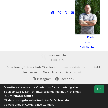
zum Profil
von
Ralf Vetter
soccero.de
© 2006 - 2026
Downloads/Datenschutz/Spielorte
Besucherstatistik
Kontakt
Impressum
Geburtstage
Datenschutz
Instagram
Facebook
Diese Webseite verwendet Cookies, um Dir den bestmöglichen
OK
Service bieten zu können. Entsprechende Informationen findest
Du unter
Datenschutz
.
Mit der Nutzung der Webseite erklärst Du Dich mit der
Verwendung von Cookies einverstanden.