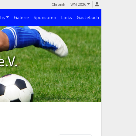
Chronik
WM 2026
hs
Galerie
Sponsoren
Links
Gästebuch
.V.