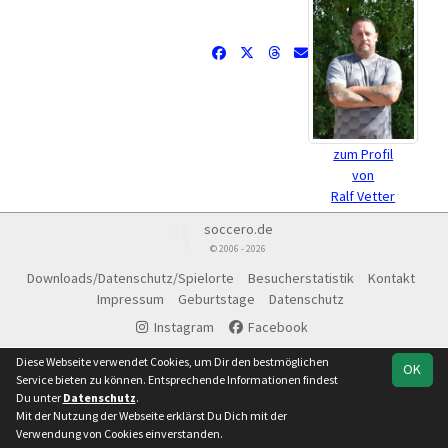
zum Profil
von
Ralf Vetter
soccero.de
© 2006 - 2026
Downloads/Datenschutz/Spielorte
Besucherstatistik
Kontakt
Impressum
Geburtstage
Datenschutz
Instagram
Facebook
Diese Webseite verwendet Cookies, um Dir den bestmöglichen
OK
Service bieten zu können. Entsprechende Informationen findest
Du unter
Datenschutz
.
Mit der Nutzung der Webseite erklärst Du Dich mit der
Verwendung von Cookies einverstanden.