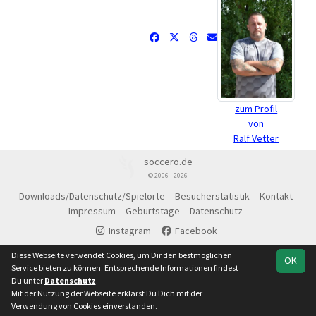
zum Profil
von
Ralf Vetter
soccero.de
© 2006 - 2026
Downloads/Datenschutz/Spielorte
Besucherstatistik
Kontakt
Impressum
Geburtstage
Datenschutz
Instagram
Facebook
Diese Webseite verwendet Cookies, um Dir den bestmöglichen
OK
Service bieten zu können. Entsprechende Informationen findest
Du unter
Datenschutz
.
Mit der Nutzung der Webseite erklärst Du Dich mit der
Verwendung von Cookies einverstanden.