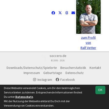
zum Profil
von
Ralf Vetter
soccero.de
© 2006 - 2026
Downloads/Datenschutz/Spielorte
Besucherstatistik
Kontakt
Impressum
Geburtstage
Datenschutz
Instagram
Facebook
Diese Webseite verwendet Cookies, um Dir den bestmöglichen
OK
Service bieten zu können. Entsprechende Informationen findest
Du unter
Datenschutz
.
Mit der Nutzung der Webseite erklärst Du Dich mit der
Verwendung von Cookies einverstanden.