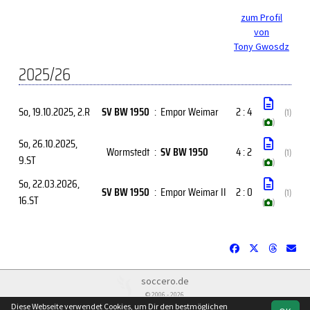
zum Profil
von
Tony Gwosdz
2025/26
So, 19.10.2025
, 2.R
SV BW 1950
:
Empor Weimar
2 : 4
(1)
(
)
So, 26.10.2025
,
Wormstedt
:
SV BW 1950
4 : 2
(1)
9.ST
(
)
So, 22.03.2026
,
SV BW 1950
:
Empor Weimar II
2 : 0
(1)
16.ST
(
)
soccero.de
© 2006 - 2026
Diese Webseite verwendet Cookies, um Dir den bestmöglichen