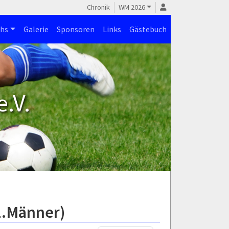
Chronik
WM 2026
hs
Galerie
Sponsoren
Links
Gästebuch
.V.
1.Männer)