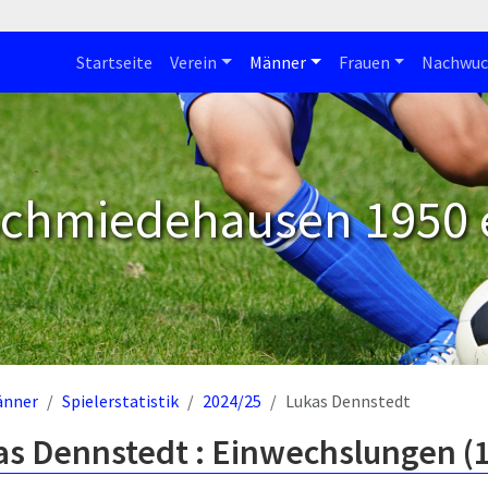
Startseite
Verein
Männer
Frauen
Nachwuc
Schmiedehausen 1950 e
änner
Spielerstatistik
2024/25
Lukas Dennstedt
as Dennstedt : Einwechslungen (