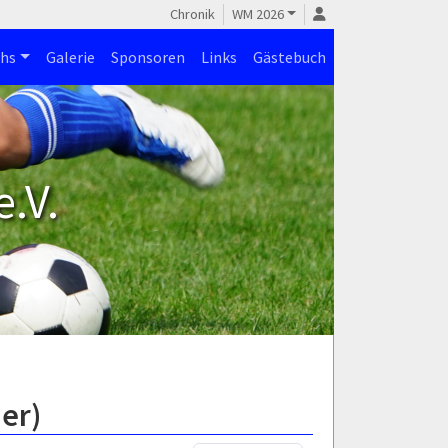
Chronik
WM 2026
hs
Galerie
Sponsoren
Links
Gästebuch
.V.
er)