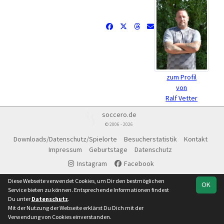
zum Profil
von
Ralf Vetter
soccero.de
© 2006 - 2026
Downloads/Datenschutz/Spielorte
Besucherstatistik
Kontakt
Impressum
Geburtstage
Datenschutz
Instagram
Facebook
Diese Webseite verwendet Cookies, um Dir den bestmöglichen
OK
Service bieten zu können. Entsprechende Informationen findest
Du unter
Datenschutz
.
Mit der Nutzung der Webseite erklärst Du Dich mit der
Verwendung von Cookies einverstanden.