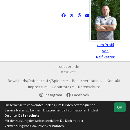
zum Profil
von
Ralf Vetter
soccero.de
© 2006 - 2026
Downloads/Datenschutz/Spielorte
Besucherstatistik
Kontakt
Impressum
Geburtstage
Datenschutz
Instagram
Facebook
Diese Webseite verwendet Cookies, um Dir den bestmöglichen
OK
Service bieten zu können. Entsprechende Informationen findest
Du unter
Datenschutz
.
Mit der Nutzung der Webseite erklärst Du Dich mit der
Verwendung von Cookies einverstanden.