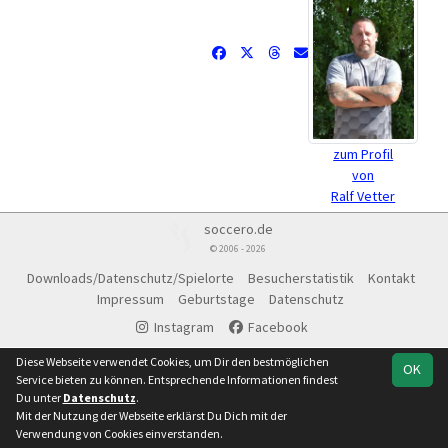
zum Profil
von
Ralf Vetter
soccero.de
© 2006 - 2026
Downloads/Datenschutz/Spielorte
Besucherstatistik
Kontakt
Impressum
Geburtstage
Datenschutz
Instagram
Facebook
Diese Webseite verwendet Cookies, um Dir den bestmöglichen
OK
Service bieten zu können. Entsprechende Informationen findest
Du unter
Datenschutz
.
Mit der Nutzung der Webseite erklärst Du Dich mit der
Verwendung von Cookies einverstanden.