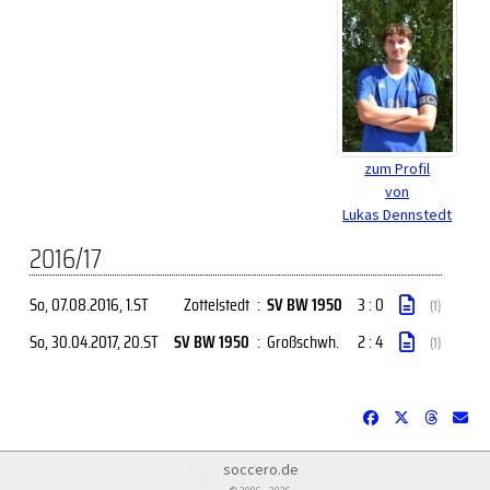
zum Profil
von
Lukas Dennstedt
2016/17
So, 07.08.2016
, 1.ST
Zottelstedt
:
SV BW 1950
3 : 0
(1)
So, 30.04.2017
, 20.ST
SV BW 1950
:
Großschwh.
2 : 4
(1)
soccero.de