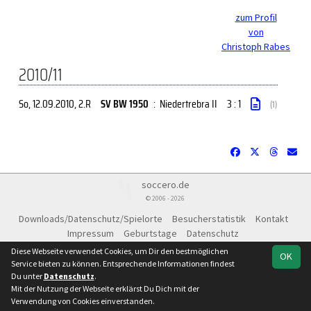
zum Profil
von
Christoph Rabes
2010/11
So, 12.09.2010
, 2.R
SV BW 1950
:
Niedertrebra II
3 : 1
(1)
soccero.de
© 2006 - 2026
Downloads/Datenschutz/Spielorte
Besucherstatistik
Kontakt
Impressum
Geburtstage
Datenschutz
Diese Webseite verwendet Cookies, um Dir den bestmöglichen
Instagram
Facebook
OK
Service bieten zu können. Entsprechende Informationen findest
Du unter
Datenschutz
.
Mit der Nutzung der Webseite erklärst Du Dich mit der
Verwendung von Cookies einverstanden.