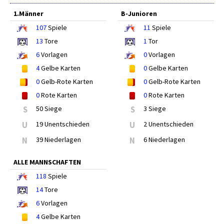
1.Männer
B-Junioren
107
Spiele
11
Spiele
13
Tore
1
Tor
6
Vorlagen
0
Vorlagen
4
Gelbe Karten
0
Gelbe Karten
0
Gelb-Rote Karten
0
Gelb-Rote Karten
0
Rote Karten
0
Rote Karten
S
50 Siege
S
3 Siege
U
19 Unentschieden
U
2 Unentschieden
N
39 Niederlagen
N
6 Niederlagen
ALLE MANNSCHAFTEN
118
Spiele
14
Tore
6
Vorlagen
4
Gelbe Karten