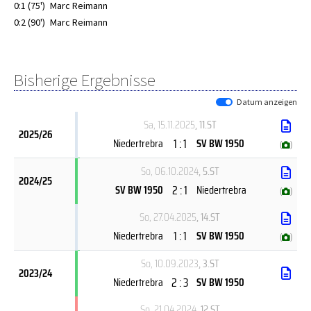
0:1 (75')
Marc Reimann
0:2 (90')
Marc Reimann
Bisherige Ergebnisse
Datum anzeigen
Sa, 15.11.2025
, 11.ST
2025/26
1 : 1
Niedertrebra
SV BW 1950
(
)
So, 06.10.2024
, 5.ST
2024/25
2 : 1
SV BW 1950
Niedertrebra
(
)
So, 27.04.2025
, 14.ST
1 : 1
Niedertrebra
SV BW 1950
(
)
So, 10.09.2023
, 3.ST
2023/24
2 : 3
Niedertrebra
SV BW 1950
So, 21.04.2024
, 12.ST