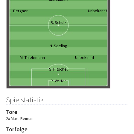
L. Bergner
Unbekannt
B. Schulz
N. Seeling
M. Thielemann
Unbekannt
S. Pitschel
R. Vetter
Spielstatistik
Tore
2x Marc Reimann
Torfolge