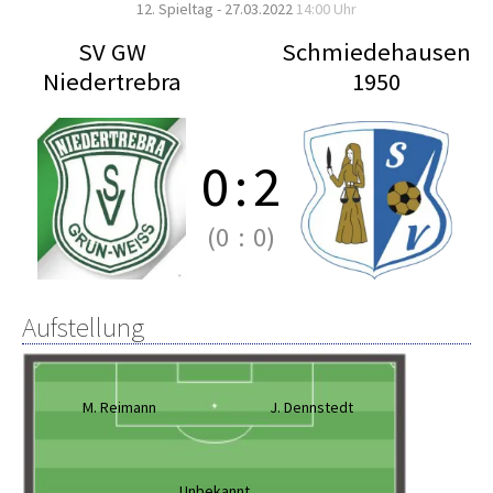
12. Spieltag - 27.03.2022
14:00 Uhr
SV GW
Schmiedehausen
Niedertrebra
1950
0
:
2
(0
:
0)
Aufstellung
M. Reimann
J. Dennstedt
Unbekannt