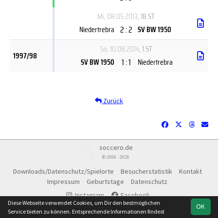
Mi, 08.05.2013
, 18.ST
2 : 2
Niedertrebra
SV BW 1950
So, 10.08.2014
, 1.ST
1997/98
1 : 1
SV BW 1950
Niedertrebra
Zurück
soccero.de
© 2006 - 2026
Downloads/Datenschutz/Spielorte
Besucherstatistik
Kontakt
Impressum
Geburtstage
Datenschutz
Instagram
Facebook
Diese Webseite verwendet Cookies, um Dir den bestmöglichen
OK
Service bieten zu können. Entsprechende Informationen findest