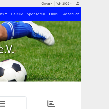
Chronik
WM 2026
hs
Galerie
Sponsoren
Links
Gästebuch
.V.