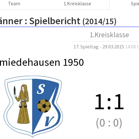
Team
1.Kreisklasse
Spi
änner :
Spielbericht
(2014/15)
1.Kreisklasse
17. Spieltag - 29.03.2015
14:00 
miedehausen 1950
1
:
1
(0
:
0)