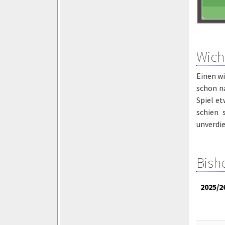
Wich
Einen w
schon n
Spiel et
schien 
unverdie
Bish
2025/2