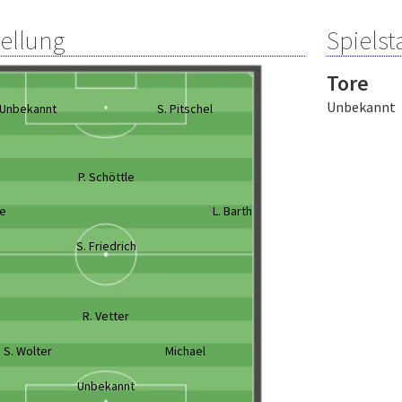
tellung
Spielsta
Tore
Unbekannt
Unbekannt
S. Pitschel
P. Schöttle
ne
L. Barth
S. Friedrich
R. Vetter
S. Wolter
Michael
Unbekannt