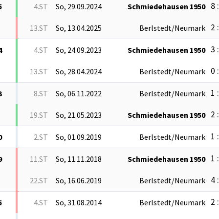
8 
5
4.ST
So, 29.09.2024
Schmiedehausen 1950
2 
13.ST
So, 13.04.2025
Berlstedt/Neumark
3 
4
4.ST
So, 24.09.2023
Schmiedehausen 1950
0 
13.ST
So, 28.04.2024
Berlstedt/Neumark
1 
3
8.ST
So, 06.11.2022
Berlstedt/Neumark
2 
19.ST
So, 21.05.2023
Schmiedehausen 1950
1 
0
2.ST
So, 01.09.2019
Berlstedt/Neumark
1 
9
11.ST
So, 11.11.2018
Schmiedehausen 1950
4 
22.ST
So, 16.06.2019
Berlstedt/Neumark
2 
5
4.ST
So, 31.08.2014
Berlstedt/Neumark