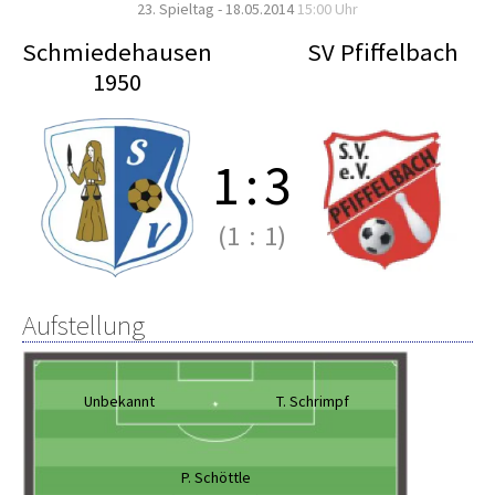
23. Spieltag - 18.05.2014
15:00 Uhr
Schmiedehausen
SV Pfiffelbach
1950
1
:
3
(1
:
1)
Aufstellung
Unbekannt
T. Schrimpf
P. Schöttle