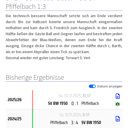
Pfiffelbach 1:3
Die technisch bessere Mannschaft setzte sich am Ende verdient
durch. Bis zur Halbzeit konnte unsere Mannschaft einigermaßen
mithalten und kam durch S. Friedrich zum Ausgleich. In der zweiten
Hälfte ließen die Gäste Ball und Gegner laufen und bestraften jeden
Abwehrfehler der Blau-Weißen, denen zum Ende hin die Kraft
ausging. Einzige dicke Chance in der zweiten Hälfte durch L. Barth,
als er bei einem Abpraller einen Tick zu spät kam.
Diesmal wieder mit guter Leistung: Torwart S. Veit
Bisherige Ergebnisse
Datum anzeigen
So, 02.11.2025
, 10.ST
2025/26
0 : 1
SV BW 1950
Pfiffelbach
(
)
So, 10.11.2024
, 8.ST
2024/25
3 : 4
Pfiffelbach
SV BW 1950