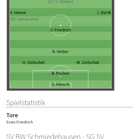
(13' S. Wolter)
A. Henne
L. Barth
(85' Unbekannt)
S. Friedrich
R. Vetter
H. Zeitschel
M. Zeitschel
B. Pocher
S. Hänsch
Spielstatistik
Tore
Sven Friedrich
SV BW Schmiedehausen - SG SV