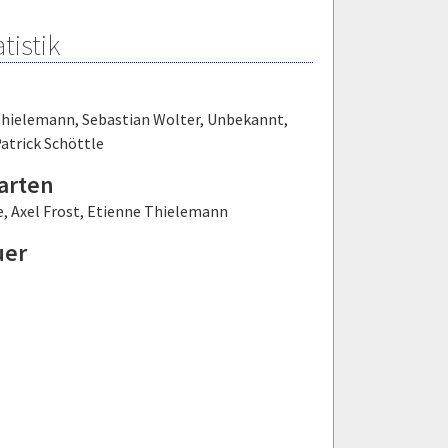
tistik
Thielemann
,
Sebastian Wolter
,
Unbekannt
,
atrick Schöttle
arten
e
,
Axel Frost
,
Etienne Thielemann
uer