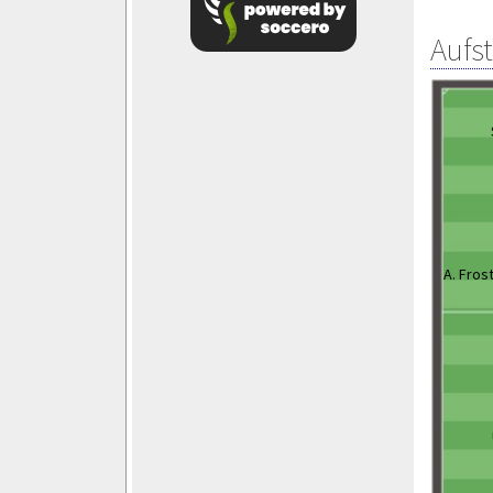
Aufs
A. Fros