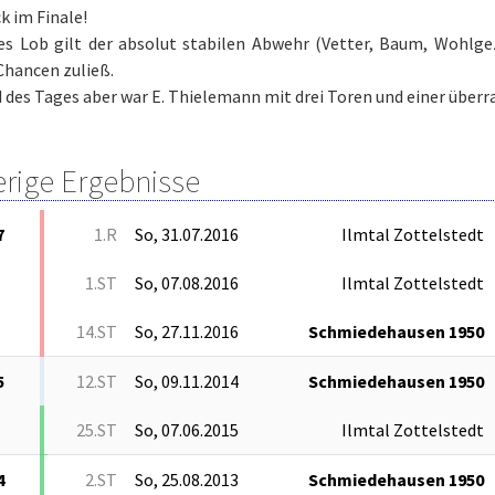
ck im Finale!
kes Lob gilt der absolut stabilen Abwehr (Vetter, Baum, Wohlg
Chancen zuließ.
 des Tages aber war E. Thielemann mit drei Toren und einer über
erige Ergebnisse
7
1.R
So, 31.07.2016
Ilmtal Zottelstedt
1.ST
So, 07.08.2016
Ilmtal Zottelstedt
14.ST
So, 27.11.2016
Schmiedehausen 1950
5
12.ST
So, 09.11.2014
Schmiedehausen 1950
25.ST
So, 07.06.2015
Ilmtal Zottelstedt
4
2.ST
So, 25.08.2013
Schmiedehausen 1950