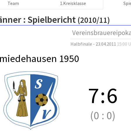
Team
1.Kreisklasse
Spi
änner :
Spielbericht
(2010/11)
Vereinsbrauereipoka
Halbfinale - 23.04.2011
15:00 
miedehausen 1950
7
:
6
(0
:
0)