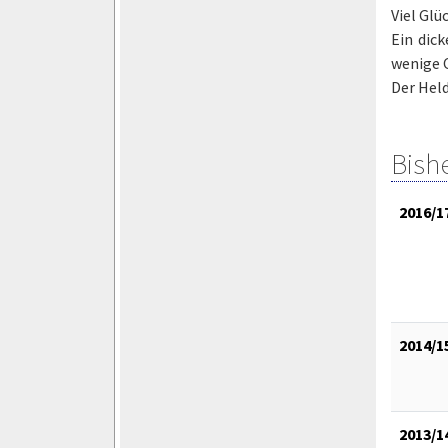
Viel Glü
Ein dic
wenige 
Der Held
Bish
2016/1
2014/1
2013/1