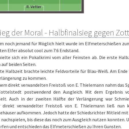
R. Vetter
ieg der Moral - Halbfinalsieg gegen Zot
m noch jemand für Möglich hielt wurde im Elfmeterschießen zum
ten Elfer absolut cool zum 7:6 Endstand.
ielte sich ein Pokalkrimi vom aller Feinsten ab. Die erste Halb
auf beiden Seiten.
ite Halbzeit brachte leichte Feldvorteile für Blau-Weiß. Am End
Verlängerung zu kommen.
em direkt verwandelten Freistoß von E. Thielemann nahm das Spi
ottelstedt postwendend den Ausgleich. Mit dem Ergebnis v
elt. Auch in der zweiten Hälfte der Verlängerung war Schmie
r direkt verwandelter Freistoß von E. Thielemann ließ nun
ehäuser aufkommen. Jedoch hatte der Schiedsrichter Mitleid mit 
 nachspielen, bis diese das noch zum Ausgleich nutzen konnten. Un
rfen und entschieden das Elfmeterschießen zu Ihren Gunsten.