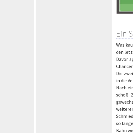
Ein S
Was kau
den letz
Davor sp
Chancen 
Die zwe
in die 
Nach ein
schoß Z
gewechs
weitere
Schmied
so lange
Bahn we