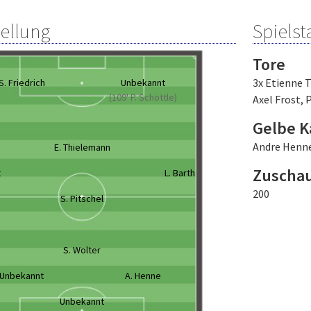
tellung
Spielsta
Tore
3x Etienne 
S. Friedrich
Unbekannt
(109' P. Schöttle)
Axel Frost
,
P
Gelbe K
Andre Henn
E. Thielemann
Zuscha
t
L. Barth
200
S. Pitschel
S. Wolter
Unbekannt
A. Henne
Unbekannt