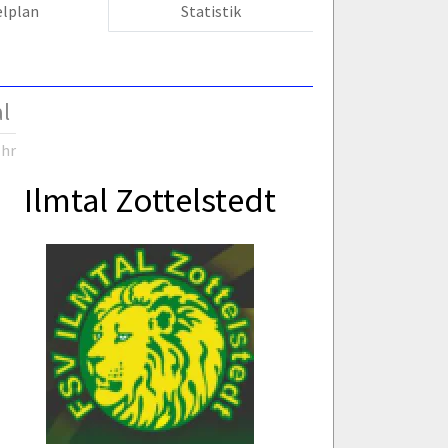
elplan
Statistik
l
Uhr
Ilmtal Zottelstedt