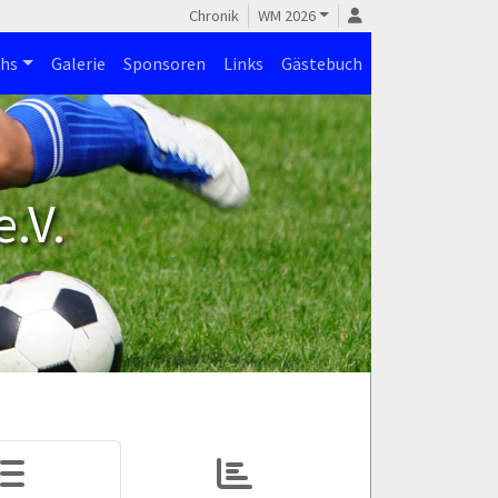
Chronik
WM 2026
hs
Galerie
Sponsoren
Links
Gästebuch
.V.